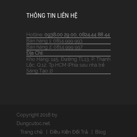
THÔNG TIN LIÊN HỆ
Hotline:
0938.00 29 00, 0824.44 88 44
Bán hàng 1: 0814.999 993
Bán hàng 2: 0814.999 997
Địa Chỉ:
Kho Hàng: 145, Đường TL13, P. Thạnh
Lộc, Q.12, Tp.HCM (Phía sau nhà trẻ
Sáng Tạo 2)
Copyright 2018 by
Dungcutoc.net.
Trang chủ
Điều Kiện Đổi Trả
Blog