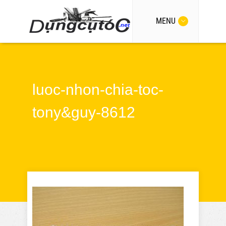
MENU
luoc-nhon-chia-toc-
tony&guy-8612