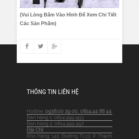
(Vui Lòng Bấm Vào Hình Để Xem Chi Tiết
Các Sản Phẩm)
THÔNG TIN LIÊN HỆ
Hotline:
0938.00 29 00, 0824.44 88 44
Bán hàng 1: 0814.999 993
Bán hàng 2: 0814.999 997
Địa Chỉ:
Kho Hàng: 145, Đường TL13, P. Thạnh