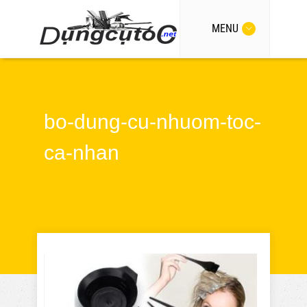
MENU
bo-dung-cu-nhuom-toc-
ca-nhan