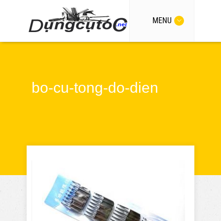
MENU
bo-cu-tong-do-dien