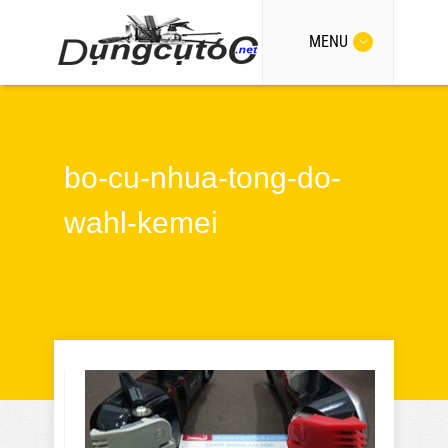
MENU
bo-cu-nhua-tong-do-
wahl-kemei