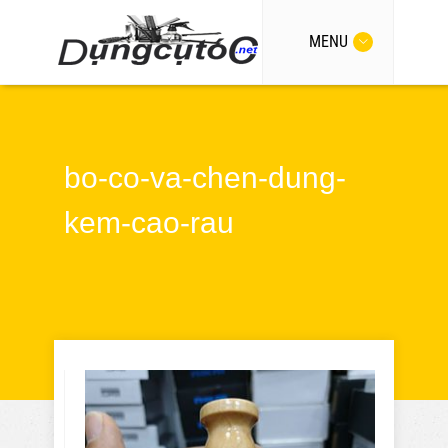
MENU
bo-co-va-chen-dung-
kem-cao-rau