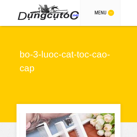
MENU
bo-3-luoc-cat-toc-cao-
cap