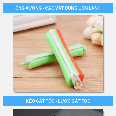
ỐNG XƯƠNG - CÁC VẬT DỤNG UỐN LẠNH
KÉO CẮT TÓC - LƯỢC CẮT TÓC