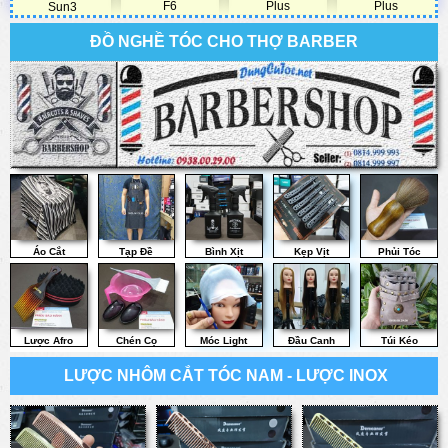
F6
Plus
Plus
Sun3
ĐỒ NGHỀ TÓC CHO THỢ BARBER
Áo Cắt
Tạp Đề
Bình Xịt
Kẹp Vịt
Phủi Tóc
Lược Afro
Chén Cọ
Móc Light
Đầu Canh
Túi Kéo
LƯỢC NHÔM CẮT TÓC NAM - LƯỢC INOX