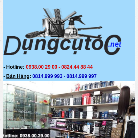
-
Hotline
:
0938.00 29 00 - 0824.44 88 44
-
Bán Hàng
:
0814.999 993 - 0814.999
997