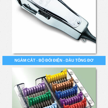
NGÀM CẮT - BỘ ĐỔI ĐIỆN - DẦU TÔNG ĐƠ