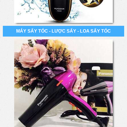
MÁY SẤY TÓC - LƯỢC SẤY - LOA SẤY TÓC