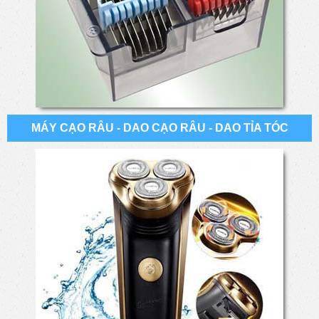
MÁY CẠO RÂU - DAO CẠO RÂU - DAO TỈA TÓC