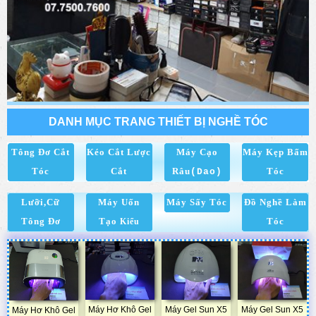
DANH MỤC TRANG THIẾT BỊ NGHỀ TÓC
Tông Đơ Cắt
Kéo Cắt Lược
Máy Cạo
Máy Kẹp Bấm
Tóc
Cắt
Râu
Tóc
(Dao)
Lưỡi,Cữ
Máy Uốn
Máy Sấy Tóc
Đồ Nghề Làm
Tông Đơ
Tạo
Tóc
Kiểu
Máy Hơ Khô Gel
Máy Gel Sun X5
Máy Gel Sun X5
Máy Hơ Khô Gel