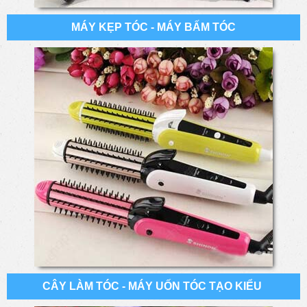
MÁY KẸP TÓC - MÁY BẤM TÓC
CÂY LÀM TÓC - MÁY UỐN TÓC TẠO KIỂU