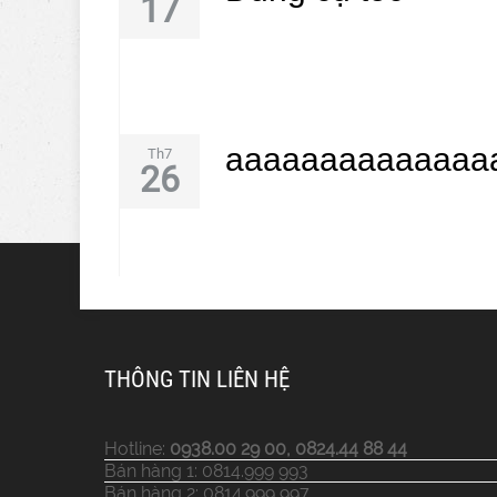
17
aaaaaaaaaaaaaa
Th7
26
THÔNG TIN LIÊN HỆ
Hotline:
0938.00 29 00, 0824.44 88 44
Bán hàng 1: 0814.999 993
Bán hàng 2: 0814.999 997