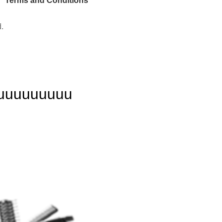
Terms and Conditions
d.
uuuuuuuuu