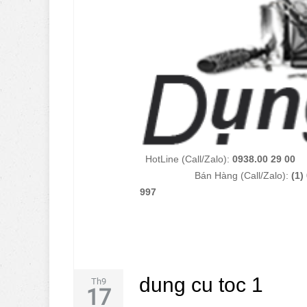
H
o
t
L
ine (Call/Zalo)
:
0938.
Bán Hàng (
C
all/
Z
alo):
(1)
997
dung cu toc 1
Th9
17