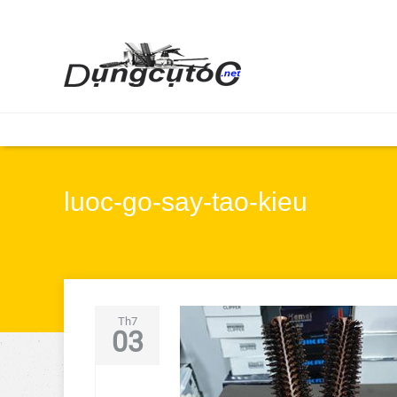
luoc-go-say-tao-kieu
Th7
03