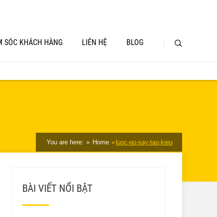
 SÓC KHÁCH HÀNG
LIÊN HỆ
BLOG
You are here:
Home
luoc-go-say-tao-kieu
BÀI VIẾT NỔI BẬT