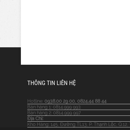
THÔNG TIN LIÊN HỆ
Hotline:
0938.00 29 00, 0824.44 88 44
Bán hàng 1: 0814.999 993
Bán hàng 2: 0814.999 997
Địa Chỉ:
Kho Hàng: 145, Đường TL13, P. Thạnh Lộc, Q.12,